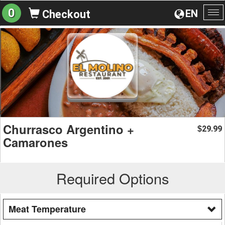
0
EN
Checkout
To
na
Churrasco Argentino +
29.99
$
Camarones
Required Options
Meat Temperature