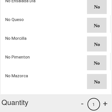
No Ensalada Dia
No Queso
No Morcilla
No Pimenton
No Mazorca
Quantity
-
+
1